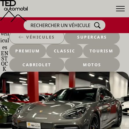
RECHERCHER UN VÉHICULE
Véh
VÉHICULES
SUPERCARS
icul
es
PREMIUM
CLASSIC
TOURISM
EN
ST
OC
CABRIOLET
MOTOS
K