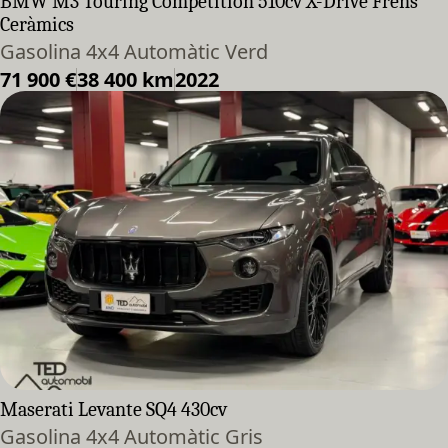
BMW M3 Touring Competition 510cv X-Drive Frens
Ceràmics
Gasolina 4x4 Automàtic Verd
71 900 €
38 400 km
2022
Maserati Levante SQ4 430cv
Gasolina 4x4 Automàtic Gris