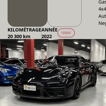
Gas
4x
Aut
Ne
KILOMÉTRAGE
ANNÉE
VENDU
20 300 km
2022