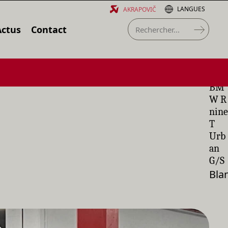
LANGUES
AKRAPOVIČ
Actus
Contact
BM
W R
nine
T
Urb
an
G/S
Bla