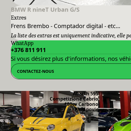
BMW R nineT Urban G/S
Extres
Frens Brembo - Comptador digital - etc...
La liste des extras est uniquement indicative, elle 
WhatApp
+376 811 911
Si vous désirez plus d'informations, nos véhi
CONTACTEZ-NOUS
Abarth 595
Competizione Cabrio
180cv Carbono
Akrapovic