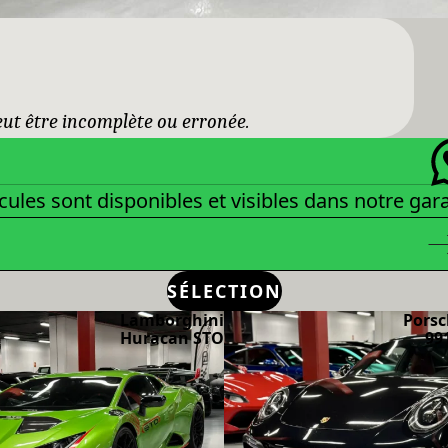
peut être incomplète ou erronée.
cules sont disponibles et visibles dans notre gar
SÉLECTION
Lamborghini
Porsc
Huracan STO
99