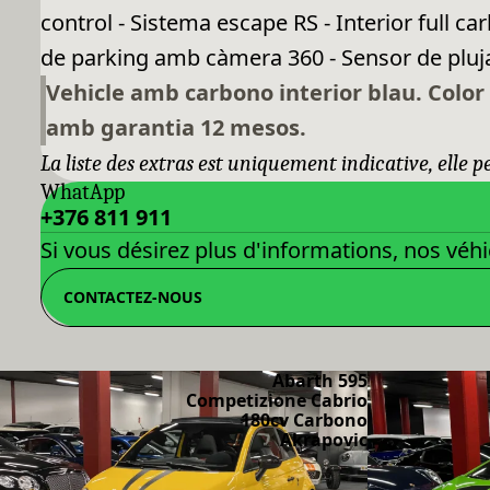
control - Sistema escape RS - Interior full c
de parking amb càmera 360 - Sensor de pluja 
Vehicle amb carbono interior blau. Color 
amb garantia 12 mesos.
La liste des extras est uniquement indicative, elle 
WhatApp
+376 811 911
Si vous désirez plus d'informations, nos véhi
CONTACTEZ-NOUS
Abarth 595
Competizione Cabrio
180cv Carbono
Akrapovic