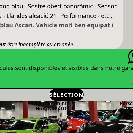
arbon blau - Sostre obert panoràmic - Sensor
- Llandes aleació 21" Performance - etc...
blau Ascari. Vehicle molt ben equipat i
peut être incomplète ou erronée.
cules sont disponibles et visibles dans notre gar
SÉLECTION
Lamborghini
Porsc
Huracan STO
99