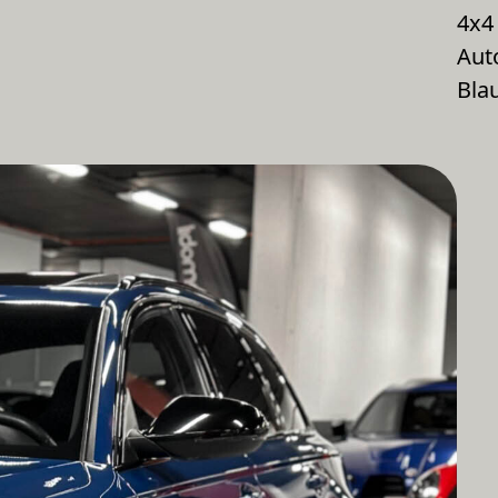
4x4
Aut
Bla