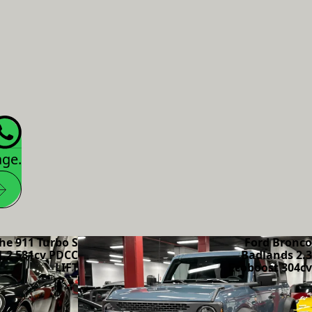
age.
he 911 Turbo S
Ford Bronco
1.2 581cv PDCC
Badlands 2.3
LIFT
Ecoboost 304cv