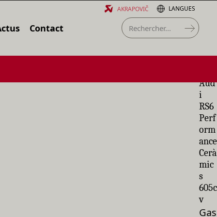
LANGUES
AKRAPOVIČ
Actus
Contact
Aud
i
RS6
Perf
orm
ance
Cerà
mic
s
605c
v
Gas