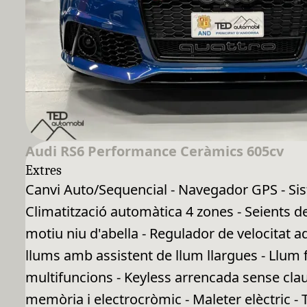
Audi RS6 Performance Ceràmics 605cv
Extres
Canvi Auto/Sequencial - Navegador GPS - Sis
Climatització automàtica 4 zones - Seients de
motiu niu d'abella - Regulador de velocitat a
llums amb assistent de llum llargues - Llum f
multifuncions - Keyless arrencada sense clau 
memòria i electrocròmic - Maleter elèctric 