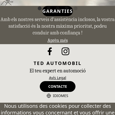
GARANTIES
Amb els nostres serveis d'assistència inclosos, la vostra
satisfacció és la nostra màxima prioritat, podeu
conduir amb confiança !
Aprèn més
TED AUTOMOBIL
El teu expert en automoció
Avís Legal
CONTACTE
IDIOMES
CA - Catalán
Nous utilisons des cookies pour collecter des
informations vous concernant et vous offrir une
ES - Español