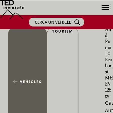
CERCA UN VEHICLE
For
TOURISM
d
Pu
ma
1.0
Eco
boo
st
MH
VEHICLES
EV
125
cv
Gas
Aut