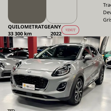
Tra
De
Gri
QUILOMETRATGE
ANY
VENUT
33 300 km
2022