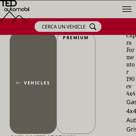
CERCA UN VEHICLE
Cup
PREMIUM
ra
For
me
nto
r
190
VEHICLES
cv
4x4
Gas
4x
Aut
Gri