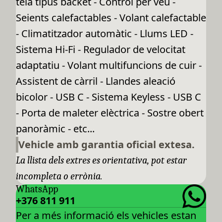
tela tipus backet - Control per veu -
Seients calefactables - Volant calefactable
- Climatitzador automàtic - Llums LED -
Sistema Hi-Fi - Regulador de velocitat
adaptatiu - Volant multifuncions de cuir -
Assistent de càrril - Llandes aleació
bicolor - USB C - Sistema Keyless - USB C
- Porta de maleter elèctrica - Sostre obert
panoràmic - etc...
Vehicle amb garantia oficial extesa.
La llista dels extres es orientativa, pot estar
incompleta o errònia.
WhatsApp
+376 811 911
Per a més informació els vehicles estan