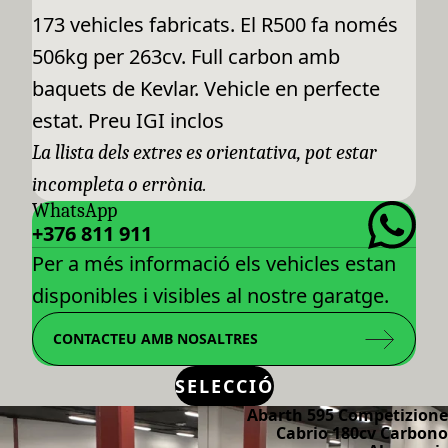
173 vehicles fabricats. El R500 fa només
506kg per 263cv. Full carbon amb
baquets de Kevlar. Vehicle en perfecte
estat. Preu IGI inclos
La llista dels extres es orientativa, pot estar
incompleta o errònia.
WhatsApp
+376 811 911
Per a més informació els vehicles estan
disponibles i visibles al nostre garatge.
CONTACTEU AMB NOSALTRES
SELECCIÓ
Abarth 595 Competizione
Cabrio 180cv Carbono