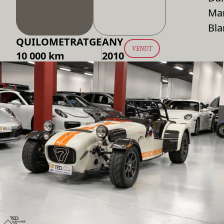
Ma
Bla
QUILOMETRATGE
ANY
VENUT
10 000 km
2010