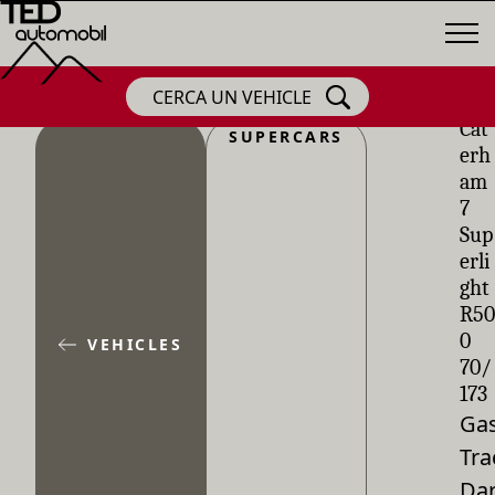
CERCA UN VEHICLE
Cat
SUPERCARS
erh
am
7
Sup
erli
ght
R50
0
VEHICLES
70/
173
Gas
Tra
Dar