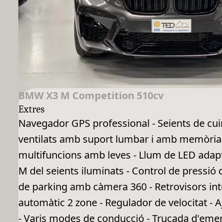
BMW X3 M Competition 510cv
Extres
Navegador GPS professional - Seients de cuir 
ventilats amb suport lumbar i amb memòria -
multifuncions amb leves - Llum de LED adapt
M del seients iluminats - Control de pressió
de parking amb càmera 360 - Retrovisors inte
automàtic 2 zone - Regulador de velocitat - 
- Varis modes de conducció - Trucada d'emer