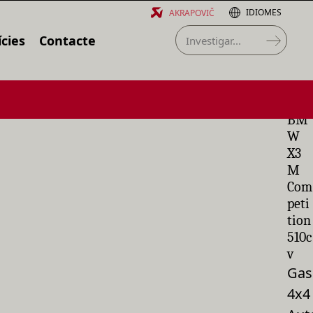
IDIOMES
AKRAPOVIČ
cies
Contacte
BM
W
X3
M
Com
peti
tion
510c
v
Gas
4x4