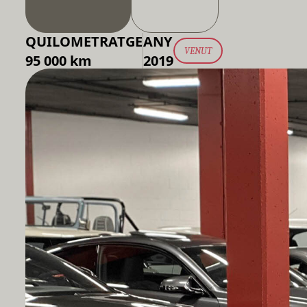
QUILOMETRATGE
ANY
VENUT
95 000 km
2019