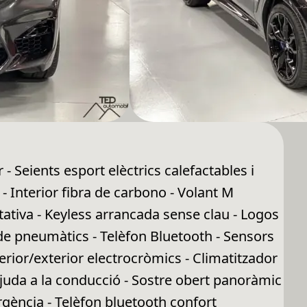
- Seients esport elèctrics calefactables i
 Interior fibra de carbono - Volant M
ativa - Keyless arrancada sense clau - Logos
 de pneumàtics - Telèfon Bluetooth - Sensors
rior/exterior electrocròmics - Climatitzador
Ajuda a la conducció - Sostre obert panoràmic
gència - Telèfon bluetooth confort