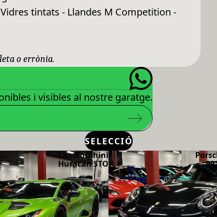
idres tintats - Llandes M Competition -
leta o errònia.
nibles i visibles al nostre garatge.
SELECCIÓ
Lamborghini
Porsc
Huracan STO
99