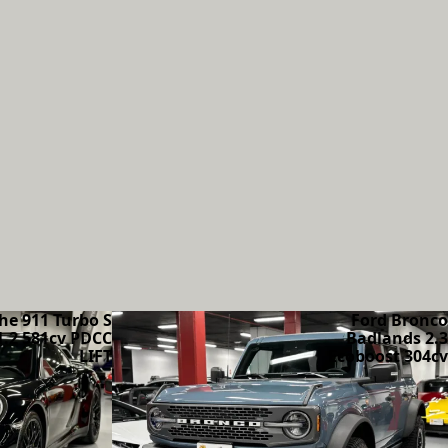
he 911 Turbo S
Ford Bronco
1.2 581cv PDCC
Badlands 2.3
LIFT
Ecoboost 304cv