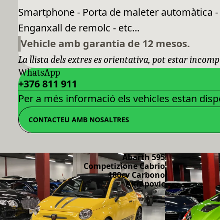
Smartphone - Porta de maleter automàtica - V
Enganxall de remolc - etc...
Vehicle amb garantia de 12 mesos.
La llista dels extres es orientativa, pot estar incomp
WhatsApp
+376 811 911
Per a més informació els vehicles estan dispo
CONTACTEU AMB NOSALTRES
Abarth 595
Competizione Cabrio
180cv Carbono
Akrapovic