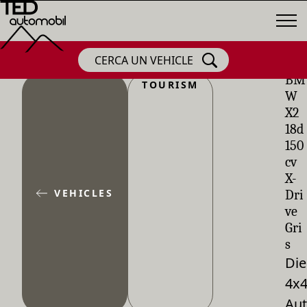
CERCA UN VEHICLE
BM
TOURISM
W
X2
18d
150
cv
X-
VEHICLES
Dri
ve
Gri
s
Die
4x
Aut