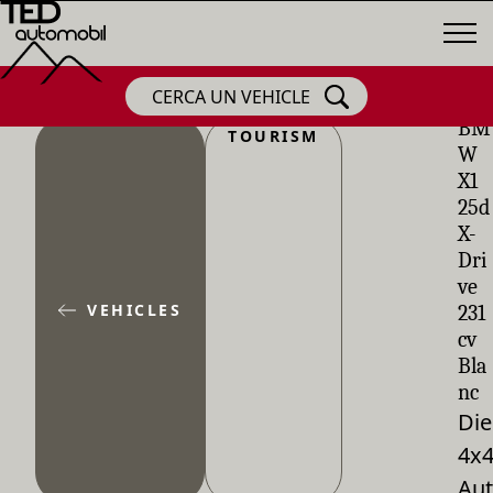
CERCA UN VEHICLE
BM
TOURISM
W
X1
25d
X-
Dri
ve
VEHICLES
231
cv
Bla
nc
Die
4x
Aut