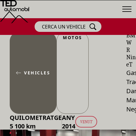
CERCA UN VEHICLE
BM
MOTOS
W
R
Nin
eT
Gas
VEHICLES
Tra
Dar
Ma
Ne
QUILOMETRATGE
ANY
VENUT
5 100 km
2014