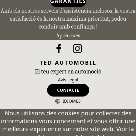
GARANTIES
Amb els nostres serveis d'assistència inclosos, la vostra
satisfacció és la nostra màxima prioritat, podeu
conduir amb confiança !
Aprèn més
TED AUTOMOBIL
El teu expert en automoció
Avís Legal
CONTACTE
IDIOMES
CA - Catalán
Nous utilisons des cookies pour collecter des
informations vous concernant et vous offrir une
ES - Español
meilleure expérience sur notre site web. Voir la
FR - Français