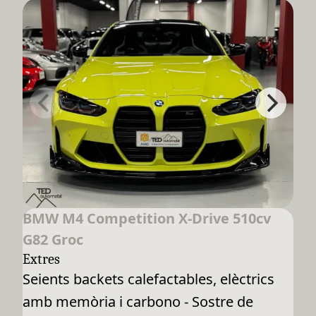
BMW M4 Competition X-Drive 510cv
G82 Groc
Extres
Seients backets calefactables, elèctrics
amb memòria i carbono - Sostre de