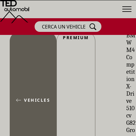
CERCA UN VEHICLE
BM
PREMIUM
W
M4
Co
mp
etit
ion
X-
Dri
VEHICLES
ve
510
cv
G82
Gro