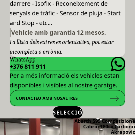
darrere - Isofix - Reconeixement de
senyals de tràfic - Sensor de pluja - Start
and Stop - etc...
Vehicle amb garantia 12 mesos.
La llista dels extres es orientativa, pot estar
incompleta o errònia.
WhatsApp
+376 811 911
Per a més informació els vehicles estan
disponibles i visibles al nostre garatge.
CONTACTEU AMB NOSALTRES
SELECCIÓ
Abarth 595 Competizione
Cabrio 180cv Carbono
Akrapovic