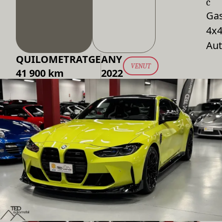
c
Gas
4x
Aut
QUILOMETRATGE
ANY
VENUT
41 900 km
2022