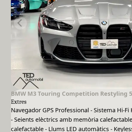
BMW M3 Touring Competition Restyling 5
Extres
Navegador GPS Professional - Sistema Hi-Fi 
- Seients elèctrics amb memòria calefactable
calefactable - Llums LED automàtics - Keyless