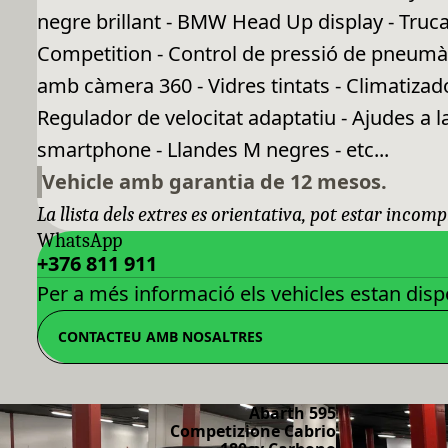
negre brillant - BMW Head Up display - Truca
Competition - Control de pressió de pneumàt
amb càmera 360 - Vidres tintats - Climatizad
Regulador de velocitat adaptatiu - Ajudes a l
smartphone - Llandes M negres - etc...
Vehicle amb garantia de 12 mesos.
La llista dels extres es orientativa, pot estar incomp
WhatsApp
+376 811 911
Per a més informació els vehicles estan dispo
CONTACTEU AMB NOSALTRES
Abarth 595
Competizione Cabrio