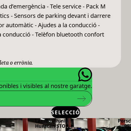
da d’emergència - Tele service - Pack M
ics - Sensors de parking devant i darrere
or automàtic - Ajudes a la conducció -
a conducció - Telèfon bluetooth confort
leta o errònia.
nibles i visibles al nostre garatge.
SELECCIÓ
Lamborghini
Porsc
Huracan STO
99