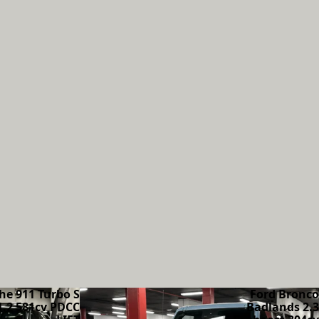
he 911 Turbo S
Ford Bronco
1.2 581cv PDCC
Badlands 2.3