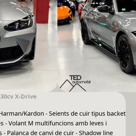
30cv X-Drive
Harman/Kardon - Seients de cuir tipus backet
s - Volant M multifuncions amb leves i
 - Palanca de canvi de cuir - Shadow line