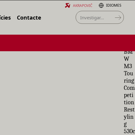
IDIOMES
AKRAPOVIČ
cies
Contacte
BM
W
M3
Tou
ring
Com
peti
tion
Rest
ylin
g
530c