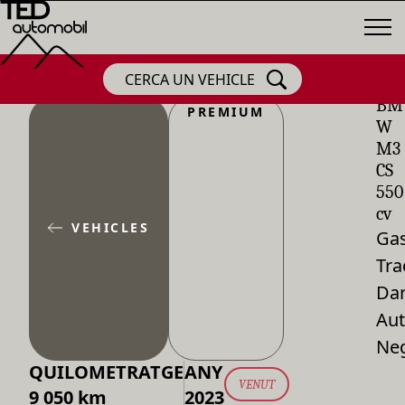
CERCA UN VEHICLE
BM
PREMIUM
W
M3
CS
550
cv
VEHICLES
Gas
Tra
Dar
Aut
Ne
QUILOMETRATGE
ANY
VENUT
9 050 km
2023