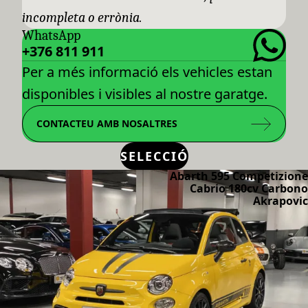
incompleta o errònia.
WhatsApp
+376 811 911
Per a més informació els vehicles estan
disponibles i visibles al nostre garatge.
CONTACTEU AMB NOSALTRES
SELECCIÓ
Abarth 595 Competizione
Cabrio 180cv Carbono
Akrapovic