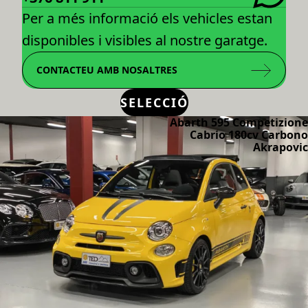
Per a més informació els vehicles estan
disponibles i visibles al nostre garatge.
CONTACTEU AMB NOSALTRES
SELECCIÓ
Abarth 595 Competizione
Cabrio 180cv Carbono
Akrapovic