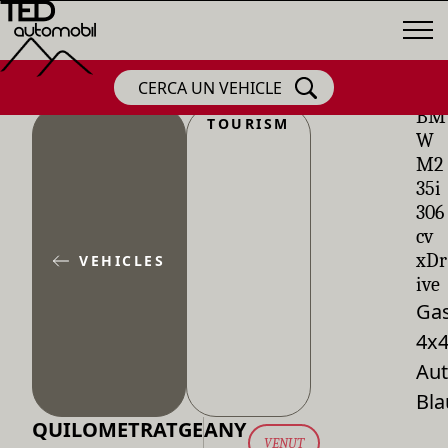
CERCA UN VEHICLE
BM
TOURISM
W
M2
35i
306
cv
xDr
VEHICLES
ive
Gas
4x
Aut
Bla
QUILOMETRATGE
ANY
VENUT