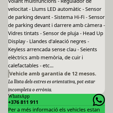
Volant multifuncions - Regulador de
velocitat - Llums LED automàtic - Sensor
de parking devant - Sistema Hi-Fi - Sensor
de parking devant i darrere amb càmera -
Vidres tintats - Sensor de pluja - Head Up
Display - Llandes d'aleació negres -
Keyless arrencada sense clau - Seients
elèctrics amb memòria, de cuir i
calefactables - etc...
Vehicle amb garantia de 12 mesos.
La llista dels extres es orientativa, pot estar
incompleta o errònia.
WhatsApp
+376 811 911
Per a més informació els vehicles estan