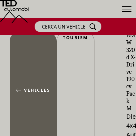
CERCA UN VEHICLE
BM
TOURISM
W
320
d X-
Dri
ve
190
cv
VEHICLES
Pac
k
M
Die
4x
Aut