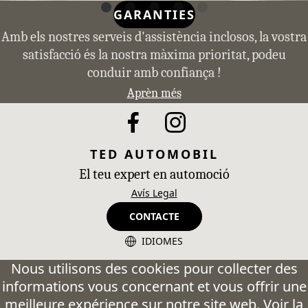
GARANTIES
Amb els nostres serveis d'assistència inclosos, la vostra
satisfacció és la nostra màxima prioritat, podeu
conduir amb confiança !
Aprèn més
TED AUTOMOBIL
El teu expert en automoció
Avís Legal
CONTACTE
IDIOMES
CA - Catalán
Nous utilisons des cookies pour collecter des
informations vous concernant et vous offrir une
ES - Español
meilleure expérience sur notre site web. Voir la