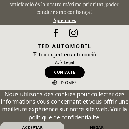
satisfacció és la nostra màxima prioritat, podeu
conduir amb confiança !
Aprèn més
TED AUTOMOBIL
El teu expert en automoció
Avís Legal
CONTACTE
IDIOMES
CA - Catalán
Nous utilisons des cookies pour collecter des
informations vous concernant et vous offrir une
ES - Español
meilleure expérience sur notre site web. Voir la
FR - Français
politique de confidentialité
.
EN - English
ACCEPTAR
NEGAR