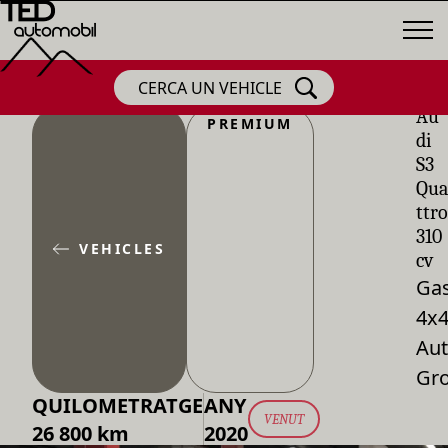
CERCA UN VEHICLE
Au
PREMIUM
di
S3
Qua
ttro
310
VEHICLES
cv
Gas
4x
Aut
Gr
QUILOMETRATGE
ANY
VENUT
26 800 km
2020