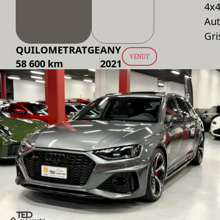
4x
Aut
Gri
QUILOMETRATGE
ANY
VENUT
58 600 km
2021