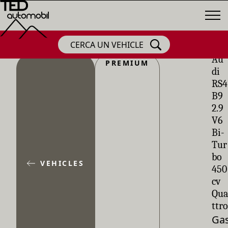
CERCA UN VEHICLE
Au
PREMIUM
di
RS4
B9
2.9
V6
Bi-
Tur
bo
VEHICLES
450
cv
Qua
ttro
Gas