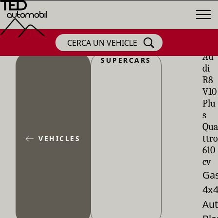
CERCA UN VEHICLE
Au
SUPERCARS
di
R8
V10
Plu
s
Qua
ttro
VEHICLES
610
cv
Gas
4x
Aut