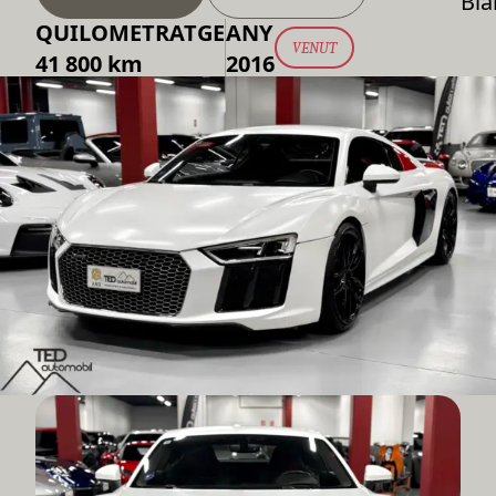
Bla
QUILOMETRATGE
ANY
VENUT
41 800 km
2016