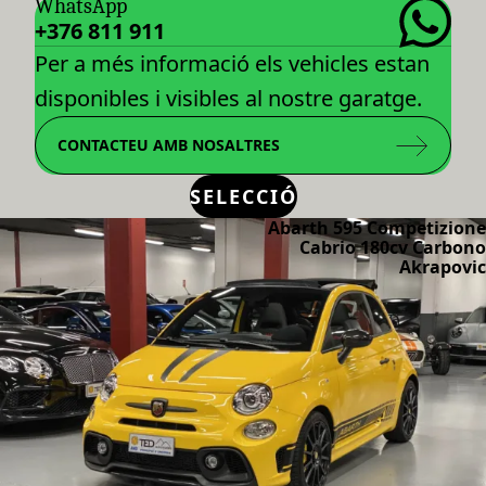
WhatsApp
+376 811 911
Per a més informació els vehicles estan
disponibles i visibles al nostre garatge.
CONTACTEU AMB NOSALTRES
SELECCIÓ
Abarth 595 Competizione
Cabrio 180cv Carbono
Akrapovic