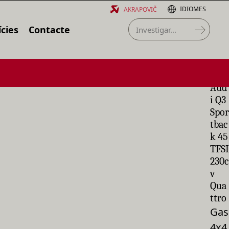
IDIOMES
AKRAPOVIČ
cies
Contacte
Aud
i Q3
Spor
tbac
k 45
TFSI
230c
v
Qua
ttro
Gas
4x4