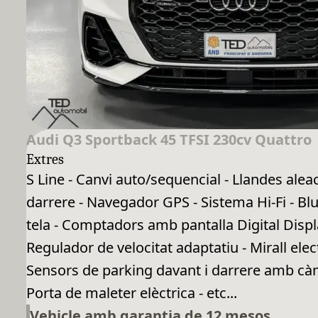
Audi Q3 Sportback 45 TFSI 230cv Quattro
Extres
S Line - Canvi auto/sequencial - Llandes ale
darrere - Navegador GPS - Sistema Hi-Fi - Blu
tela - Comptadors amb pantalla Digital Displa
Regulador de velocitat adaptatiu - Mirall el
Sensors de parking davant i darrere amb càme
Porta de maleter elèctrica - etc...
Vehicle amb garantia de 12 mesos.