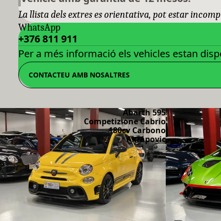
La llista dels extres es orientativa, pot estar incomp
WhatsApp
+376 811 911
Per a més informació els vehicles estan dispo
CONTACTEU AMB NOSALTRES
Abarth 595
Competizione Cabrio
180cv Carbono
Akrapovic