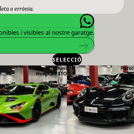
leta o errònia.
nibles i visibles al nostre garatge.
SELECCIÓ
Lamborghini
Porsc
Huracan STO
99