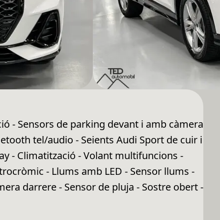
ació - Sensors de parking devant i amb càmera
etooth tel/audio - Seients Audi Sport de cuir i
y - Climatització - Volant multifuncions -
ectrocròmic - Llums amb LED - Sensor llums -
ra darrere - Sensor de pluja - Sostre obert -