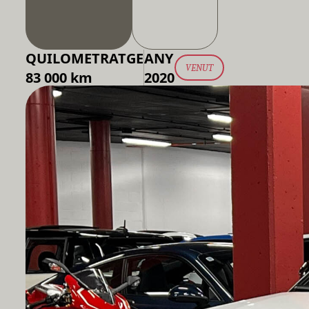
QUILOMETRATGE
ANY
VENUT
83 000 km
2020