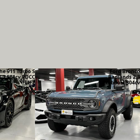
he 911 Turbo S
Ford Bronco
1.2 581cv PDCC
Badlands 2.3
LIFT
Ecoboost 304cv