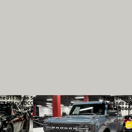
he 911 Turbo S
Ford Bronco
1.2 581cv PDCC
Badlands 2.3
LIFT
Ecoboost 304cv