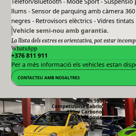
Telèfon/Bluetooth - Mode Sport - Suspensió 
llums - Sensor de parquing amb càmera 360 - 
negres - Retrovisors elèctrics - Vidres tintats -
Vehicle semi-nou amb garantia.
La llista dels extres es orientativa, pot estar incomp
WhatsApp
+376 811 911
Per a més informació els vehicles estan dispo
CONTACTEU AMB NOSALTRES
Abarth 595
Competizione Cabrio
180cv Carbono
Akrapovic