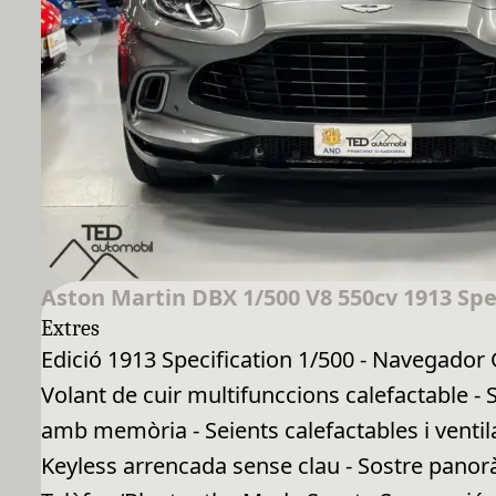
Aston Martin DBX 1/500 V8 550cv 1913 Spe
Extres
Edició 1913 Specification 1/500 - Navegador G
Volant de cuir multifunccions calefactable - S
amb memòria - Seients calefactables i ventila
Keyless arrencada sense clau - Sostre panorà