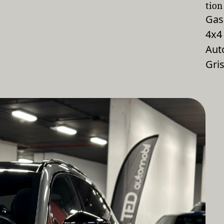
tion
Gas
4x4
Aut
Gri