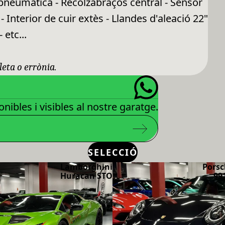
pneumàtica - Recolzabraços central - Sensor
Interior de cuir extès - Llandes d'aleació 22"
 etc...
leta o errònia.
nibles i visibles al nostre garatge.
SELECCIÓ
Lamborghini
Porsc
Huracan STO
99