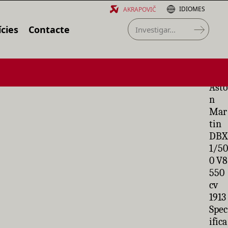
IDIOMES
AKRAPOVIČ
cies
Contacte
Asto
n
Mar
tin
DBX
1/50
0 V8
550
cv
1913
Spec
ifica