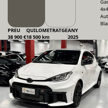
Gas
4x
Aut
Bla
PREU
QUILOMETRATGE
ANY
38 900 €
18 500 km
2025