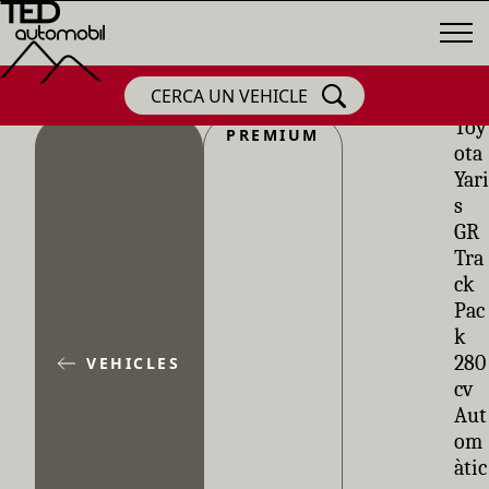
CERCA UN VEHICLE
Toy
PREMIUM
ota
Yari
s
GR
Tra
ck
Pac
k
280
VEHICLES
cv
Aut
om
àtic