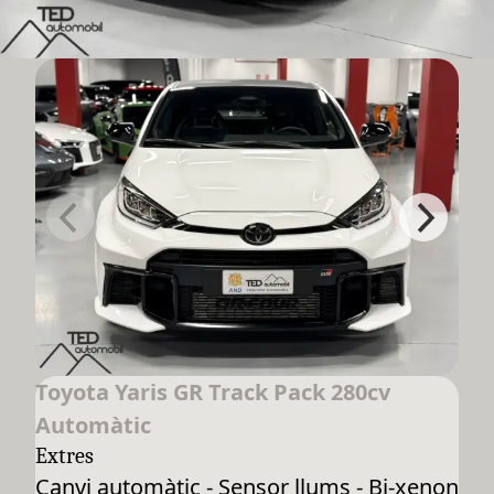
Toyota Yaris GR Track Pack 280cv
Automàtic
Extres
Canvi automàtic - Sensor llums - Bi-xenon