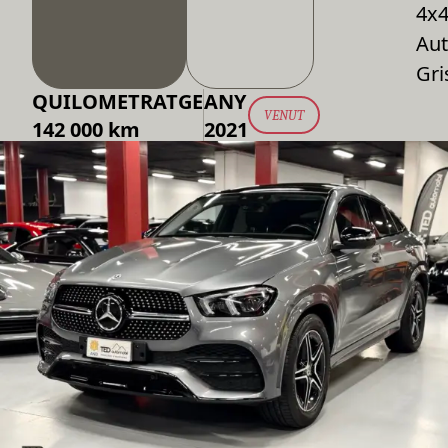
4x
Aut
Gri
QUILOMETRATGE
ANY
VENUT
142 000 km
2021