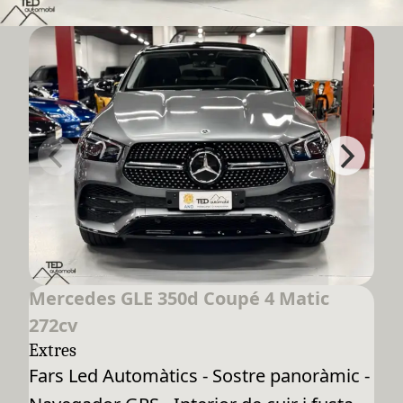
Mercedes GLE 350d Coupé 4 Matic
272cv
Extres
Fars Led Automàtics - Sostre panoràmic -