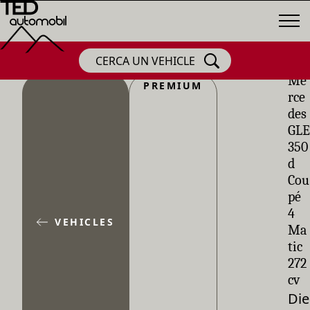
CERCA UN VEHICLE
Me
PREMIUM
rce
des
GLE
350
d
Cou
pé
4
VEHICLES
Ma
tic
272
cv
Die