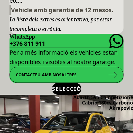
etc...
Vehicle amb garantia de 12 mesos.
La llista dels extres es orientativa, pot estar
incompleta o errònia.
WhatsApp
+376 811 911
Per a més informació els vehicles estan
disponibles i visibles al nostre garatge.
CONTACTEU AMB NOSALTRES
SELECCIÓ
Abarth 595 Competizione
Cabrio 180cv Carbono
Akrapovic