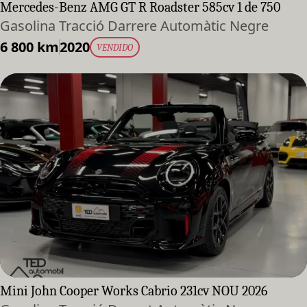
Mercedes-Benz AMG GT R Roadster 585cv 1 de 750
Gasolina Tracció Darrere Automàtic Negre
6 800 km
2020
VENDIDO
Mini John Cooper Works Cabrio 231cv NOU 2026