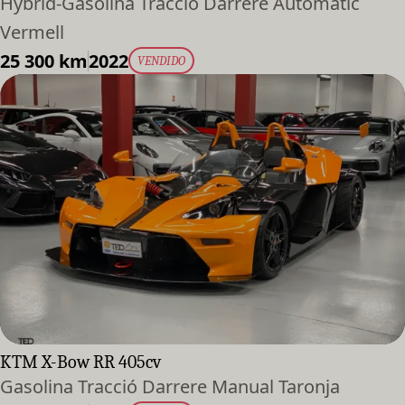
Hybrid-Gasolina Tracció Darrere Automàtic
Vermell
25 300 km
2022
VENDIDO
KTM X-Bow RR 405cv
Gasolina Tracció Darrere Manual Taronja