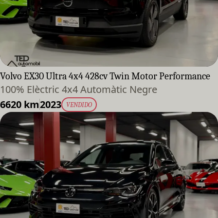
Volvo EX30 Ultra 4x4 428cv Twin Motor Performance
100% Elèctric 4x4 Automàtic Negre
6620 km
2023
VENDIDO