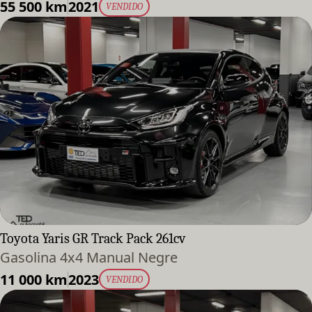
55 500 km
2021
VENDIDO
Toyota Yaris GR Track Pack 261cv
Gasolina 4x4 Manual Negre
11 000 km
2023
VENDIDO