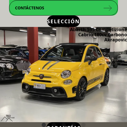
CONTÁCTENOS
SELECCIÓN
Abarth 595 Competizione
Cabrio 180cv Carbono
Akrapovic