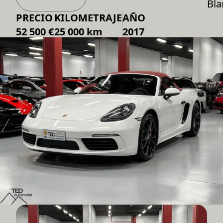
Bla
PRECIO
KILOMETRAJE
AÑO
52 500 €
25 000 km
2017