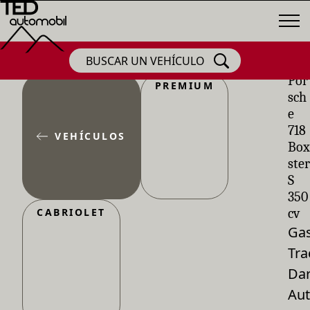
BUSCAR UN VEHÍCULO
Por
PREMIUM
sch
e
718
VEHÍCULOS
Box
ster
S
350
CABRIOLET
cv
Gas
Tra
Dar
Aut