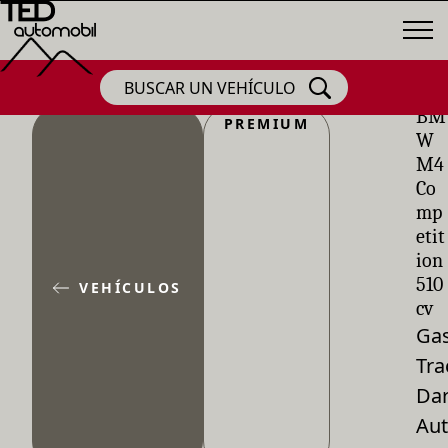
BUSCAR UN VEHÍCULO
BM
PREMIUM
W
M4
Co
mp
etit
ion
510
VEHÍCULOS
cv
Gas
Tra
Dar
Aut