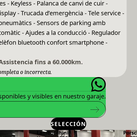
 - Keyless - Palanca de canvi de cuir -
play - Trucada d’emergència - Tele service -
 pneumàtics - Sensors de parking amb
utomàtic - Ajudes a la conducció - Regulador
- Telèfon bluetooth confort smartphone -
Assistencia fins a 60.000km.
completa o incorrecta.
ponibles y visibles en nuestro garaje.
SELECCIÓN
Lamborghini
Porsc