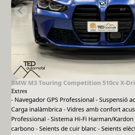
BMW M3 Touring Competition 510cv X-Dr
Extres
- Navegador GPS Professional - Suspensió ada
Carga inalàmbrica - Vidres amb confort acust
Professional - Sistema Hi-Fi Harman/Kardon -
carbono - Seients de cuir blanc - Seients elè