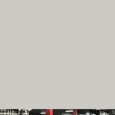
he 911 Turbo S
Ford Bronco