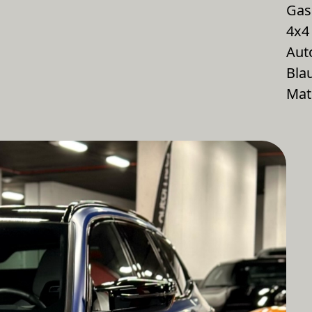
Gas
4x4
Aut
Bla
Mat