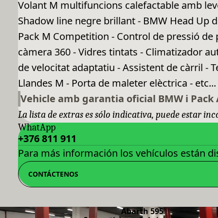
Volant M multifuncions calefactable amb leves
Shadow line negre brillant - BMW Head Up dis
Pack M Competition - Control de pressió de
càmera 360 - Vidres tintats - Climatizador a
de velocitat adaptatiu - Assistent de càrril 
Llandes M - Porta de maleter elèctrica - etc...
Vehicle amb garantia oficial BMW i Pack 
La lista de extras es sólo indicativa, puede estar in
WhatApp
+376 811 911
Para más información los vehículos están dis
CONTÁCTENOS
Abarth 595