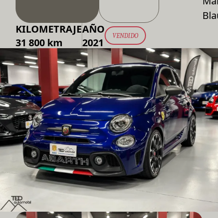
Ma
Bla
KILOMETRAJE
AÑO
VENDIDO
31 800 km
2021