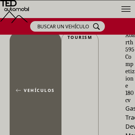
BUSCAR UN VEHÍCULO
Aba
TOURISM
rth
595
Co
mp
etiz
ion
e
VEHÍCULOS
180
cv
Gas
Tra
De