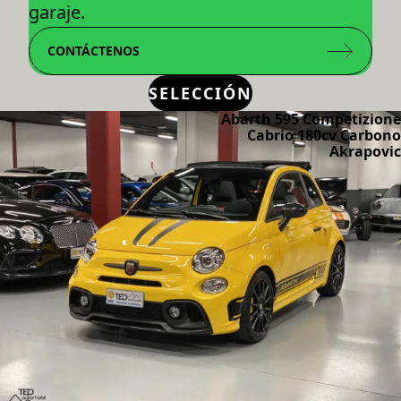
garaje.
CONTÁCTENOS
SELECCIÓN
Abarth 595 Competizione
Cabrio 180cv Carbono
Akrapovic